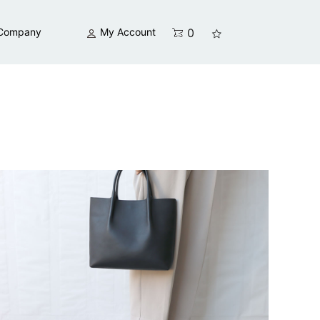
0
Company
My Account