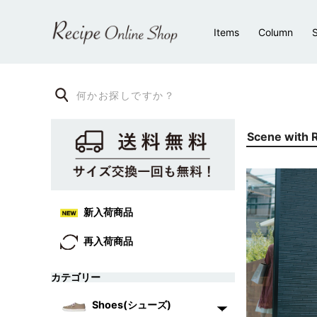
Items
Column
S
Scene wi