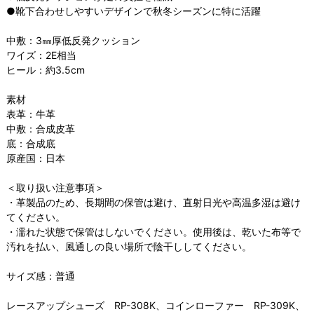
●靴下合わせしやすいデザインで秋冬シーズンに特に活躍
中敷：3㎜厚低反発クッション
ワイズ：2E相当
ヒール：約3.5cm
素材
表革：牛革
中敷：合成皮革
底：合成底
原産国：日本
＜取り扱い注意事項＞
・革製品のため、長期間の保管は避け、直射日光や高温多湿は避け
てください。
・濡れた状態で保管はしないでください。使用後は、乾いた布等で
汚れを払い、風通しの良い場所で陰干ししてください。
サイズ感：普通
レースアップシューズ RP-308K
、
コインローファー RP-309K
、