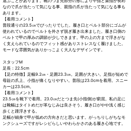
選ぶことがあります。靴のつま先部分の形により中指と薬指が長め
なので爪が当たって気になる事、親指の爪が当たって気になる事も
あります。
【着用コメント】
普段通りの23.5㎝でぴったりでした。履き口とベルト部分にゴムが
使われているのでベルトを外さず脱ぎ履き出来ました。履き口側の
ベルトで甲の厚みの調節が少しできます。甲の上の方まで浮きがな
く支えられているのでフィット感がありストレスなく履けました。
モードな雰囲気がありかっこよく大人なデザインです。
スタッフM
足長：22.5cm
【足の特徴】足幅9.2㎝・足囲23.3㎝。足囲が大きい。足指が短めで
母趾の爪上、小指が痛くなりやすい。普段は23.0cmを着用。スニー
カーは23.5cm。
【着用コメント】
23.5㎝を靴下で着用。23.0㎝だとつま先(小指側)が窮屈。私の足に
は靴幅はタイトめだが革なじみは良さそう。履き口がやや浅く感じ
歩くと踵浮きする。
足幅が細身で甲が低めの方向きだと思います。がっちりしがちなモ
ンクシューズですがレシピらしいやわらかさのある履き心地です。