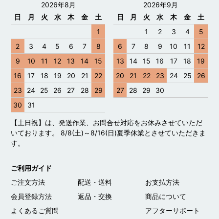
2026年8月
2026年9月
日
月
火
水
木
金
土
日
月
火
水
木
金
土
1
1
2
3
4
5
2
3
4
5
6
7
8
6
7
8
9
10
11
12
9
10
11
12
13
14
15
13
14
15
16
17
18
19
16
17
18
19
20
21
22
20
21
22
23
24
25
26
23
24
25
26
27
28
29
27
28
29
30
30
31
【土日祝】は、発送作業、お問合せ対応をお休みさせていただ
いております。 8/8(土)～8/16(日)夏季休業とさせていただきま
す。
ご利用ガイド
ご注文方法
配送・送料
お支払方法
会員登録方法
返品・交換
商品について
よくあるご質問
アフターサポート