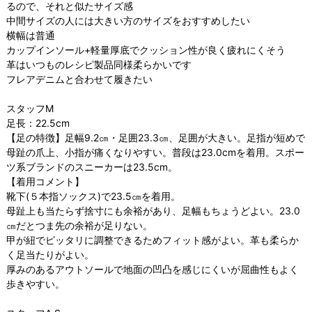
るので、それと似たサイズ感
中間サイズの人には大きい方のサイズをおすすめしたい
横幅は普通
カップインソール+軽量厚底でクッション性が良く疲れにくそう
革はいつものレシピ製品同様柔らかいです
フレアデニムと合わせて履きたい
スタッフM
足長：22.5cm
【足の特徴】足幅9.2㎝・足囲23.3㎝、足囲が大きい。足指が短めで
母趾の爪上、小指が痛くなりやすい。普段は23.0cmを着用。スポー
ツ系ブランドのスニーカーは23.5cm。
【着用コメント】
靴下(５本指ソックス)で23.5㎝を着用。
母趾上も当たらず捨寸にも余裕があり、足幅もちょうどよい。23.0
㎝だとつま先の余裕が足りない。
甲が紐でピッタリに調整できるためフィット感がよい。革も柔らか
く足当たりがよい。
厚みのあるアウトソールで地面の凹凸を感じにくいが屈曲性もよく
歩きやすい。