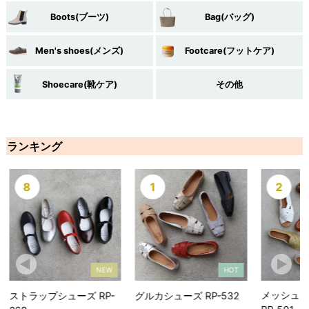
Boots(ブーツ)
Bag(バッグ)
Men's shoes(メンズ)
Footcare(フットケア)
Shoecare(靴ケア)
その他
ランキング
8
1
2
NEW
HOT
メッシュオー
ストラップシューズ RP-
グルカシューズ RP-532