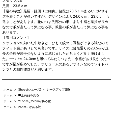
スタッフA.S
足長：23.5ｃｍ
【足の特徴】足幅・踵回りは細身。普段は23.5ｃｍあるいはMサイ
ズを履くことが多いですが、デザインにより24.0ｃｍ、23.0ｃｍも
選ぶことがあります。靴のつま先部分の形により中指と薬指が長め
なので爪が当たって気になる事、親指の爪が当たって気になる事も
あります。
【着用コメント】
クッションの効いた中敷きと、ひもで絞めて調整ができる靴なので
フィット感がありとても良いです。サイズは普段通りの23.5㎝が足
長の余裕が若干少ないように感じましたがちょうど良く履けまし
た。一つ上の24.0cmも履いてみたらつま先に余裕があり良かったの
ですが幅が広めでした。ボリュームのあるデザインなのでワイドパ
ンツとの相性抜群だと思います。
ホーム
>
Shoes(シューズ)
>
レースアップ(紐)
ホーム
>
■全商品を見る
ホーム
>
21.5cmと22cmがある靴
ホーム
>
25cm～がある靴