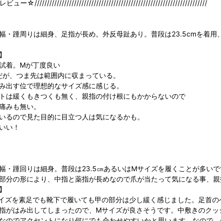
///////////////////////////////////////////////////////////////////
幅・踵周りは細身、足指が長め。外反母趾あり。普段は23.5cmを着用
】
試着。Mが丁度良い
る足だが、つま先は範囲内に収まっている。
み出す位で理想的なサイズ感に感じる。
トは緩くもきつくも無く、親指の付け根にもかからないので
痛みも無い。
いるので見た目的に目立つ人は気になるかも。
いい！
幅・踵回りは細身。普段は23.5㎝あるいはMサイズを履くことが多いです
部分の形により、中指と薬指が長めなので爪が当たって気になる事、親
】
イズを素足でも靴下で履いても甲の部分は少し緩く感じました。足首の
指がはみ出してしまったので、Мサイズが良さそうです。中敷きのクッ
なのでアクセントになり何にでも合わせやすいかと思います。なので、