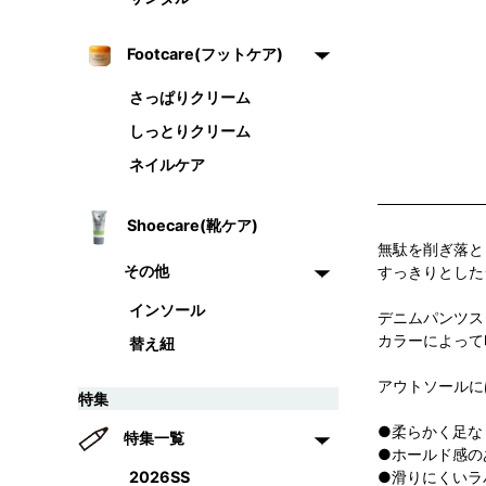
Footcare(フットケア)
さっぱりクリーム
しっとりクリーム
ネイルケア
Shoecare(靴ケア)
無駄を削ぎ落と
その他
すっきりとした
インソール
デニムパンツス
カラーによって
替え紐
アウトソールに
特集
●柔らかく足な
特集一覧
●ホールド感の
2026SS
●滑りにくいラ