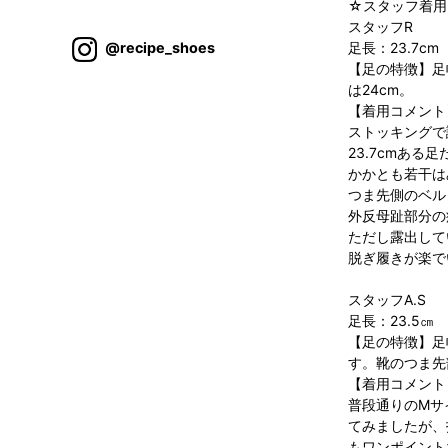
☆スタッフ着用レビュー☆///
スタッフR
@recipe_shoes
足長：23.7cm
【足の特徴】足
は24cm。
【着用コメント
ストッキングで
23.7cmあ
かかとも若干は
つま先側のベル
外反母趾部分の
ただし露出して
脱ぎ履きが楽で
スタッフA.S
足長：23.5㎝
【足の特徴】足
す。靴のつま先
【着用コメント
普段通りのМサ
てみましたが、
もワンポイント