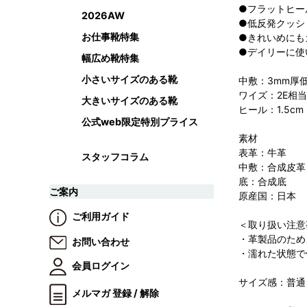
●フラットヒー
2026AW
●低反発クッシ
お仕事靴特集
●きれいめにも
●デイリーに使
幅広め靴特集
小さいサイズのある靴
中敷：3mm厚
ワイズ：2E相当
大きいサイズのある靴
ヒール：1.5cm
公式web限定特別プライス
素材
表革：牛革
スタッフコラム
中敷：合成皮革
底：合成底
ご案内
原産国：日本
ご利用ガイド
＜取り扱い注意
・革製品のため
お問い合わせ
・濡れた状態で
会員ログイン
サイズ感：普通
メルマガ 登録 / 解除