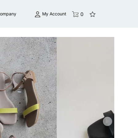
0
My Account
ompany