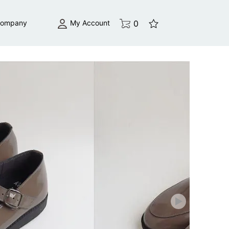
0
My Account
ompany