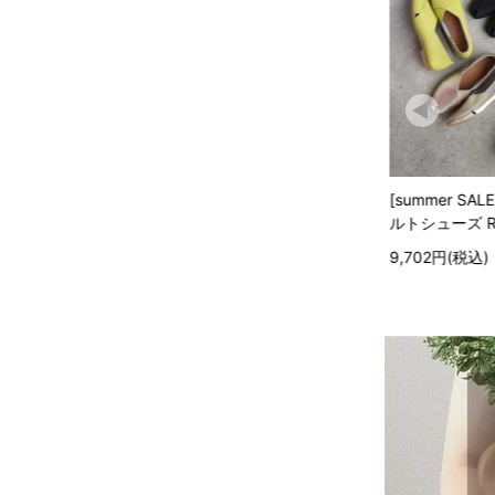
HOT
SALE
スクエア RP-267
[summer SALE 10%off] クロスベ
[sum
ルトシューズ RP-544
ルトサ
0円(税込)
9,702円(税込)
8,91