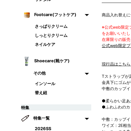
Footcare(フットケア)
商品入れ替えに
さっぱりクリーム
※公式web限
をお願いいたし
しっとりクリーム
在庫限りの販売
ネイルケア
公式web限定
Shoecare(靴ケア)
現行品はこちら
その他
Tストラップが
金具下にゴムが
インソール
中敷のカップイ
替え紐
●柔らかい足あ
●ふわふわのカ
特集
特集一覧
中敷：カップイ
ワイズ：2E相当
2026SS