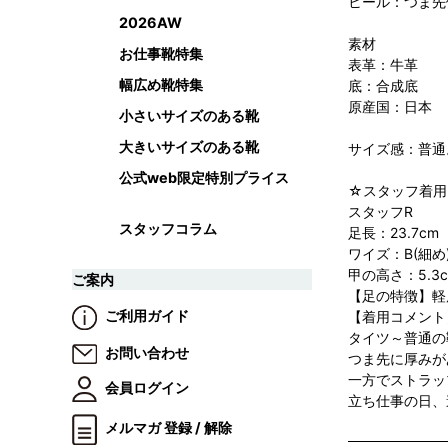
ヒール：つま先側
2026AW
素材
お仕事靴特集
表革：牛革
幅広め靴特集
底：合成底
原産国：日本
小さいサイズのある靴
大きいサイズのある靴
サイズ感：普通
公式web限定特別プライス
☆スタッフ着用レビュー☆///
スタッフR
スタッフコラム
足長：23.7cm
ワイズ：B(細め
甲の高さ：5.3c
ご案内
【足の特徴】軽
ご利用ガイド
【着用コメント
タイツ～普通の
お問い合わせ
つま先に厚みが
一方でストラッ
会員ログイン
立ち仕事の日、
メルマガ 登録 / 解除