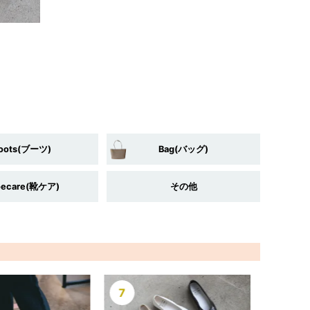
oots(ブーツ)
Bag(バッグ)
oecare(靴ケア)
その他
7
8